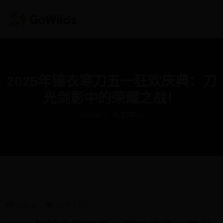
2025年锦衣寒刀五一狂欢庆典：刀
光剑影中的荣耀之战！
Home
礼包中心
Admin
礼包中心