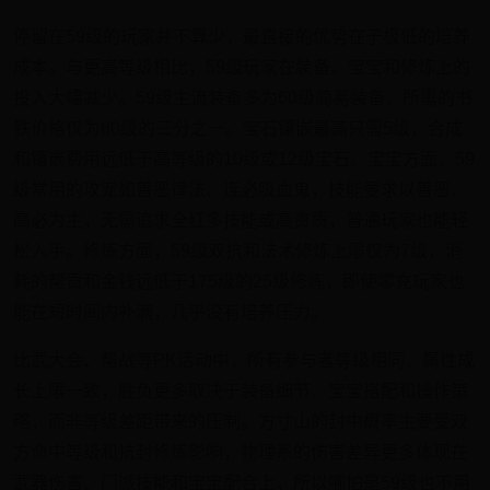
停留在59级的玩家并不算少，最直接的优势在于极低的培养
成本。与更高等级相比，59级玩家在装备、宝宝和修炼上的
投入大幅减少。59级主流装备多为60级简易装备，所需的书
铁价格仅为80级的三分之一。宝石镶嵌最高只需5级，合成
和镶嵌费用远低于高等级的10级或12级宝石。宝宝方面，59
级常用的攻宠如善恶律法、连必吸血鬼，技能要求以善恶、
高必为主，无需追求全红多技能或高资质，普通玩家也能轻
松入手。修炼方面，59级双抗和法术修炼上限仅为7级，消
耗的帮贡和金钱远低于175级的25级修炼，即使零充玩家也
能在短时间内补满，几乎没有培养压力。
比武大会、帮战等PK活动中，所有参与者等级相同，属性成
长上限一致，胜负更多取决于装备细节、宝宝搭配和操作策
略，而非等级差距带来的压制。方寸山的封中概率主要受双
方命中等级和抗封修炼影响，物理系的伤害差异更多体现在
武器伤害、门派技能和宝宝配合上，所以哪怕是59级也不用