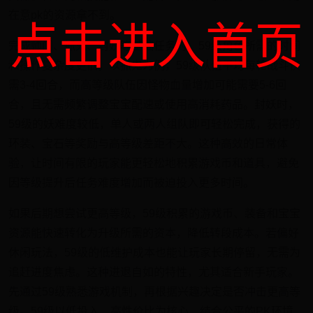
在意pk的资源拿不到。
点击进入首页
完成师门、抓鬼、封妖等基础任务时，59级角色所需的时间
和操作复杂度更低。以抓鬼为例，59级队伍平均每轮战斗仅
需3-4回合，而高等级队伍因怪物血量增加可能需要5-6回
合，且无需频繁调整宝宝配速或使用高消耗药品。封妖时，
59级的妖难度较低，单人或两人组队即可轻松完成，获得的
环装、宝石等奖励与高等级差距不大。这种高效的日常体
验，让时间有限的玩家能更轻松地积累游戏币和道具，避免
因等级提升后任务难度增加而被迫投入更多时间。
如果后期想尝试更高等级，59级积累的游戏币、装备和宝宝
资源能快速转化为升级所需的资本，降低转段成本。若偏好
休闲玩法，59级的低维护成本也能让玩家长期停留，无需为
追赶进度焦虑。这种进退自如的特性，尤其适合新手玩家。
先通过59级熟悉游戏机制，再根据兴趣决定是否冲击更高等
级。59级以低投入、高性价比为核心，结合公平的PK环境、