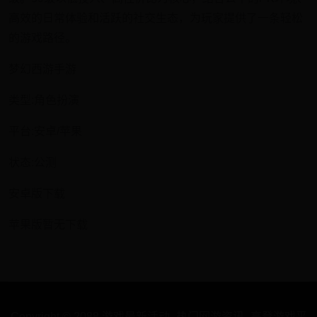
高效的日常体验和活跃的社交生态，为玩家提供了一条轻松
的游戏路径。
梦幻西游手游
类型:角色扮演
平台:安卓/苹果
状态:公测
安卓版下载
苹果版暂无下载
Copyright © 2088 游戏最新活动_热门网游资讯_高登游戏平