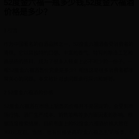
52度金六福一瓶多少钱,52度金六福酒
价格是多少？
1.引言
作为中国著名的白酒品牌之一，52度金六福酒备受消费者的
青睐。它以其独特的口感、丰富的香气、特有的酿造工艺和
高品质的原料，成为了很多人餐桌上必不可少的一份子。一
瓶52度金六福酒售价究竟是多少？相信这是很多消费者都非
常关心的问题。本文将针对该问题进行探讨和解答。
2.52度金六福酒的价格
52度金六福酒在市场上销售的价格并不是固定的，会受到市
场行情、酒厂生产成本、销售策略等多方面因素的影响。根
据百度搜索结果，目前市面上的52度金六福酒价格大致在
300元左右。当然，也有价格更高的“金六福之王”的版本，售