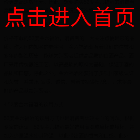
价更是高达数千元。因此，想要购买52度金六福酒的消费者
点击进入首页
需要根据自己的需求和实际情况进行选择。
3.52度金六福酒的品质保证
价格不菲的52度金六福酒，消费者的一大关注点便是它的品
质。作为国内知名的老字号，金六福酒业有着良好的信誉和
多年的酿造历史，能够为消费者提供高品质的白酒产品。酒
厂采用传统酿造工艺，以高品质的原料为基础，保证了酒的
品质和口感。除此之外，金六福酒还获得了多项国家级认证
和荣誉，并秉承“品质、诚信、创新”的品牌理念，力求将最
好的产品献给消费者。
4.52度金六福酒的饮用方式
52度金六福酒的饮用方式也是消费者比较关心的问题。根据
专家的建议，52度金六福酒最好选用高脚玻璃杯或矮杯，并
加入少量温水使其降温，以此带出酒的香气和口感。此外，