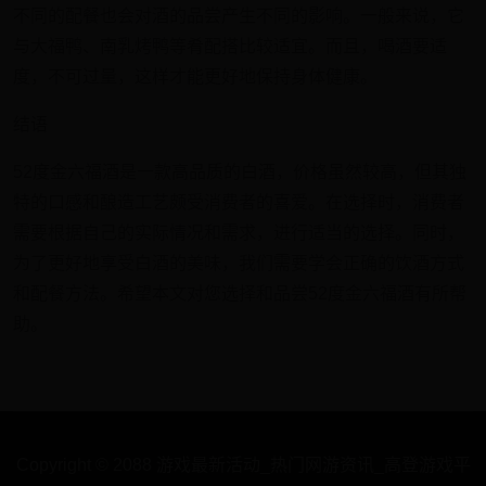
不同的配餐也会对酒的品尝产生不同的影响。一般来说，它
与大福鸭、南乳烤鸭等肴配搭比较适宜。而且，喝酒要适
度，不可过量，这样才能更好地保持身体健康。
结语
52度金六福酒是一款高品质的白酒，价格虽然较高，但其独
特的口感和酿造工艺颇受消费者的喜爱。在选择时，消费者
需要根据自己的实际情况和需求，进行适当的选择。同时，
为了更好地享受白酒的美味，我们需要学会正确的饮酒方式
和配餐方法。希望本文对您选择和品尝52度金六福酒有所帮
助。
Copyright © 2088 游戏最新活动_热门网游资讯_高登游戏平